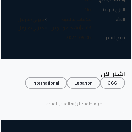
الوزن (جرام)
165
الفئة
علامات عالمية
ديزني/مارفل
كتب أنشطة وتلوين
ديزني/مارفل
تاريخ النشر
2024-09-05
اشترِ الآن
International
Lebanon
GCC
اختر منطقتك لرؤية المتاجر المتاحة