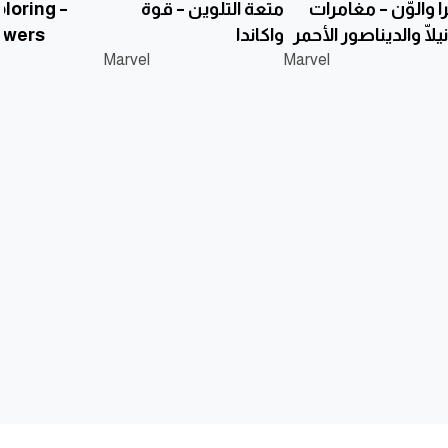
أ وألوّن – مغامرات
متعة التلوين – قوة
loring –
يلّا والديناصور الأحمر
واكاندا
wers!
Marvel
Marvel