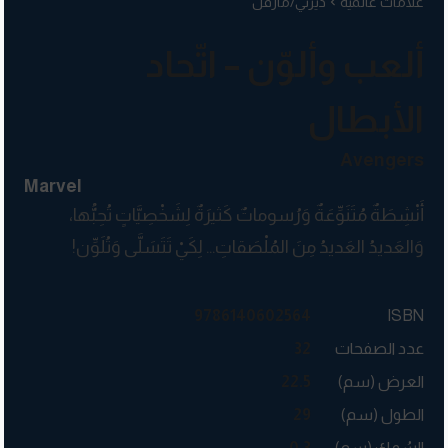
علامات عالمية
ديزني/مارفل
ألعب وألوّن – اتّحاد
الأبطال
Avengers
Marvel
أَنْشِطَةٌ مُتَنَوِّعَةٌ وَرُسوماتٌ كَثيرَةٌ لِشَخْصِيَّاتٍ تُحِبُّها،
وَالعَديدُ العَديدُ مِنَ المُلْصَقاتِ… لِكَيْ تَتَسَلَّى وَتُلَوِّن!
9786140602564
ISBN
عدد الصفحات
32
العرض (سم)
22.5
الطول (سم)
29
السُمك (سم)
0.3