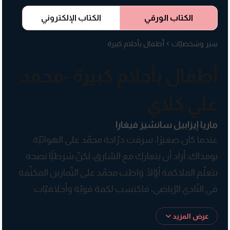
الكتاب الورقي
الكتاب الإلكتروني
سِيَر وشخصيّات
أطفال بأحلام كبيرة
أطفال بأحلام كبيرة -محمد
علي كلاي
ماريا إيزابيل سانشيز فيغارا
عندما كان صغيرًا، سرقت درّاجة محمّد علي الهوائيّة.
يومذاك، أراد أن يتعارك مع السّارق، لكنّ شرطيًّا نصحه
بتعلّم الملاكمة أوّلًا. واظب محمّد على التّمارين المكثّفة
في النّادي الرّياضي، فاكتسب لكمة قويّة وأخلاقيّات
مهنيّة عالية جدًّا. وبفضل فكره الفطن ولسانه الطَّليق،
عرض المزيد
نال أرفع لقب في عالم الملاكمة وهو لقب »بطل العالم