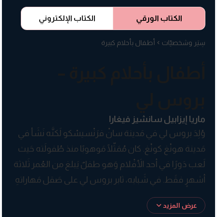
الكتاب الورقي
الكتاب الإلكتروني
سِيَر وشخصيّات
أطفال بأحلام كبيرة
أطفال بأحلام كبيرة –
بروس لي
ماريا إيزابيل سانشيز فيغارا
وُلِدَ بروس لي في مَدينة سانْ فرَنْسيسْكو لَكنَّه نَشَأ في
مَدينة هونْغ كونْغ. كان مُمَثّلًا مَوهوبًا منذ طُفولَته حَيث
لَعب دَورًا في أحد الأَفْلام وَهو طفلٌ يَبلغ من العُمر ثَلاثة
أشهرٍ فقَط. في شَبابه، ثابر بروس لي على صَقل مَهاراتهِ
في الفُنون القتاليَّة، في تَأليف وَإِخراج أَفلامٍ مَثَّل فيها
عرض المزيد
وَحَقَّقت أعلى الإِيرادات آنَذاك. اكتَسبَت هذه الأفْلام