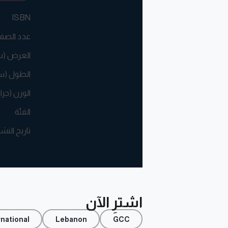
ISBN
عدد الصف
العرض (
الطول (س
الوزن (جرا
الفئة
تاريخ النش
اشترِ الآن
rnational
Lebanon
GCC