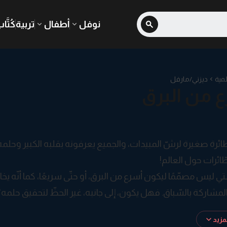
نوفل
أطفال
تربية
كُتَّا
مية
ديزني/مارفل
 من البرق
رة صغيرة لرشّ المبيدات، والجميع يعرفونه بقلبه الكبير وحلمه ال
ائرات حول العالم!
ي ليس مصمّمًا ليكون أسرع من البرق، أو حتّى سريعًا، كما أنّه يخ
مشاركة بالسّباق. فهل يكون، إلى جانبه، غير الحظّ لتحقيق حلمه؟
زيد