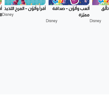
لُّق
ألعب وألوّن – صداقة
أقرأ وألوّن – المرح اللذيذ
أ
مميّزة
Disney
ال
Disney
Disney
نا