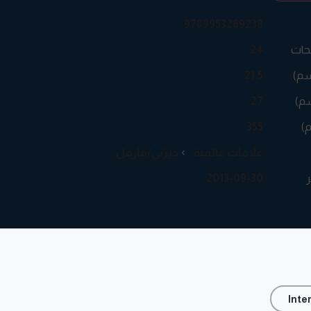
9789953269238
حات
24
سم)
21.5
م)
27
م)
355
علامات عالمية
ديزني/مارفل
ر
2013-09-30
Inte