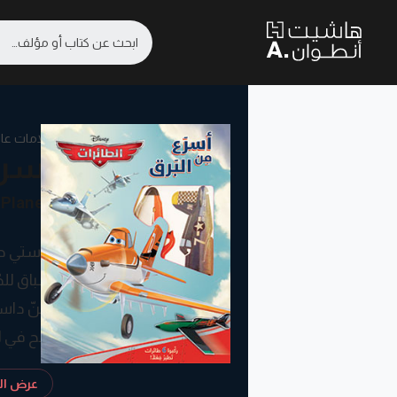
علامات عال
أسرع
Planes
داستي طائ
سباق للطّ
لكنّ داست
نجح في ال
هديّتنا 6 تصاميم لطائرات تطير فعلًا. تسلّوا بتركيب داستي ورفاقه!
عرض الم