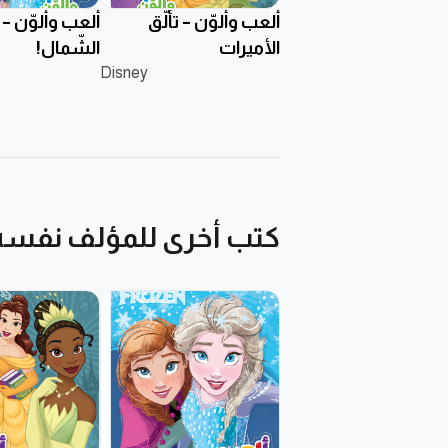
ألعب وألوّن – تألُّق
ألعب وألوّن – 
الأميرات
الشّمال!
Disney
كتب أخرى للمؤلف نفسه