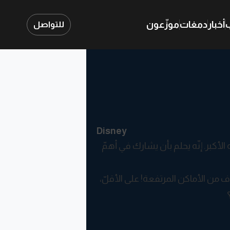
ب
أخبار
دمغات
موزّعون
للتواصل
Disney
أكبر. إنّه يحلم بأن يشارك في أهمّ
اف من الأماكن المرتفعة! على الأقلّ،