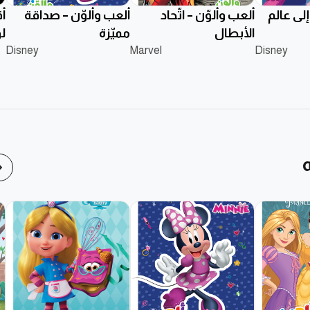
إلى عالم
ألعب وألوّن – اتّحاد
ألعب وألوّن – صداقة
أق
الأبطال
مميّزة
لو
Disney
Marvel
Disney