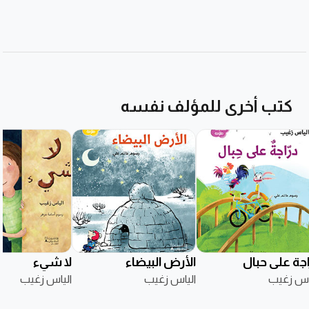
كتب أخرى للمؤلف نفسه
اجة على حبال
الأرض البيضاء
لا شيء
اس زغيب
الياس زغيب
الياس زغيب