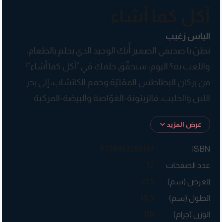
آكل كما أشاء
الياس زغيب
تظنّ يا صديقي الصغير أّنك الوحيد الذي يحلم بالطعام،
واللعب به؟ اليوم، سنحقّق حلمك في "آكل كما أشاء"!
من بركان البطاطس المقليّة وحمم الكاتشاب، إلى بحر
اللبن والحليب، فالزيتونة-الغوّاصة والبيضة-المركبة
الفضائيّة. وبين داخل الصحن وخارجه، تنطلق المغامرة
عرض المزيد
لإنقاذ النعناعة وأطفالها. هنا، أنت البطل!
9789953265193
ISBN
عدد الصفحات
32
العرض (سم)
21.5
الطول (سم)
18.5
الوزن (جرام)
110