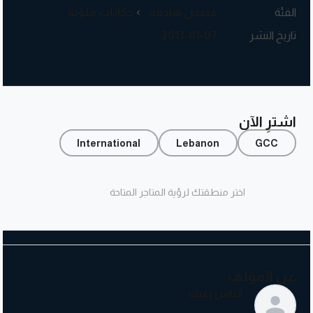
الفئة
قصص هادفة
حكايات ملوّنة
تاريخ النشر
2013-01-07
اشترِ الآن
International
Lebanon
GCC
اختر منطقتك لرؤية المتاجر المتاحة
عن المؤلف
الياس زغيب