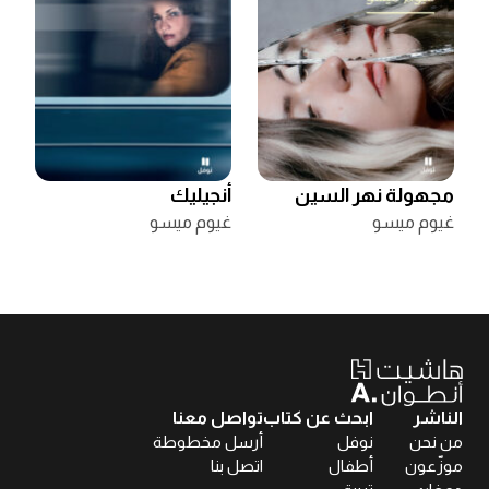
مجهولة نهر السين
أنجيليك
غيوم ميسو
غيوم ميسو
الناشر
ابحث عن كتاب
تواصل معنا
من نحن
نوفل
أرسل مخطوطة
موزّعون
أطفال
اتصل بنا