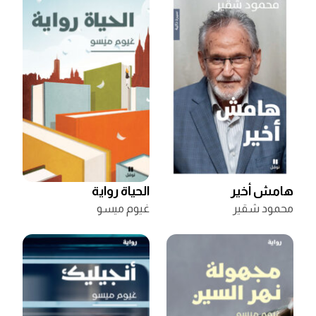
هامش أخير
الحياة رواية
محمود شقير
غيوم ميسو