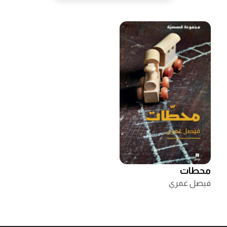
محطات
فيصل غمري