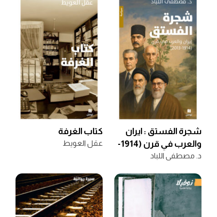
شجرة الفستق : ايران
كتاب الغرفة
والعرب في قرن (1914-
عقل العويط
2013)
د. مصطفى اللباد