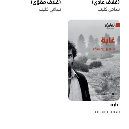
(غلاف عادي)
(غلاف مقوّى)
سامي كليب
سامي كليب
غابة
سمير يوسف