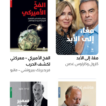
معًا، إلى الأبد
الفخ الأميركي – معركتي
كارول وكارلوس غصن
لكشف الحرب
الاقتصاديّة الأميركيّة
فريديريك بييروتشي – ماتيو
آرون
السريّة ضدّ بقيّة العالم