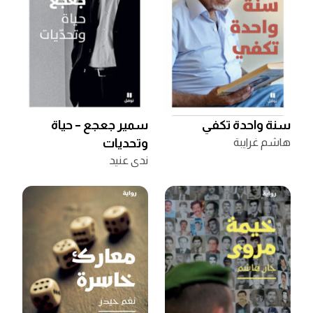
سنة واحدة تكفي
سمير جعجع – حياة
هاشم غرايبة
وتحديات
ندى عنيد