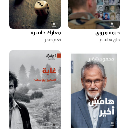
خيمة مروى
معارك خاسرة
جان هاشم
نغم حيدر