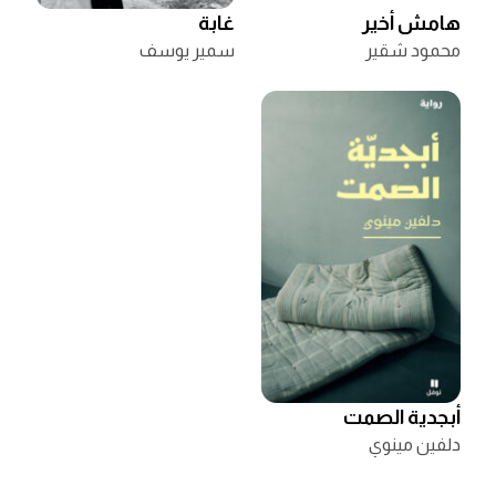
هامش أخير
غابة
محمود شقير
سمير يوسف
أبجدية الصمت
دلفين مينوي