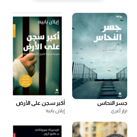
جسر النحاس
أكبر سجن على الأرض
نزار آغري
إيلان بابيه