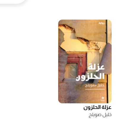
عزلة الحلزون
خليل صويلح