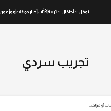
نوفل
أطفال
تربية
كُتَّاب
أخبار
دمغات
موزّعون
تجريب سردي