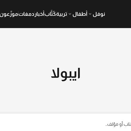
نوفل
أطفال
تربية
كُتَّاب
أخبار
دمغات
موزّعون
ايبولا