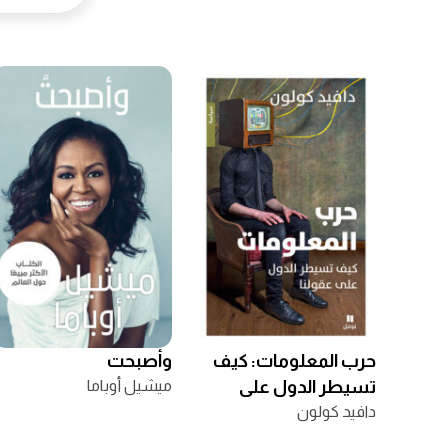
حرب المعلومات: كيف
وأصبحت
تسيطر الدول على
ميشيل أوباما
عقولنا
دافيد كولون