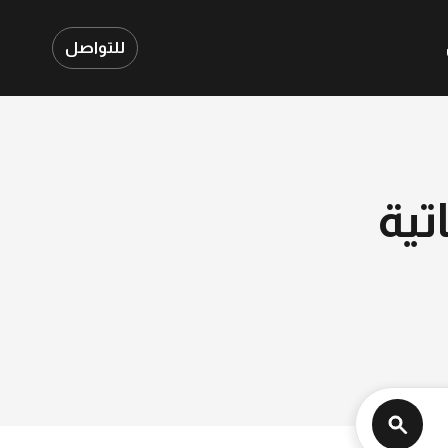
للتواصل
تية