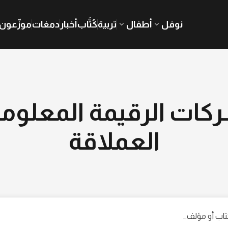
نوفل
أطفال
تربية
كُتَّاب
أخبار
دمغات
موزّعون
كات الرقيمة المعلوما
العملاقة