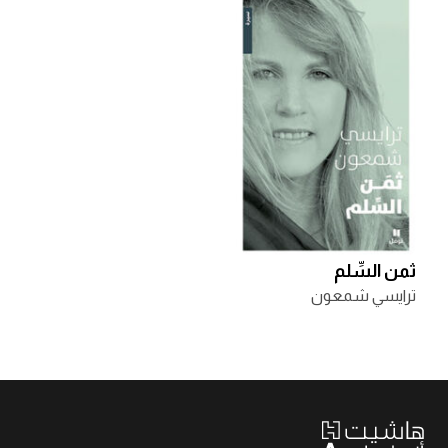
ثمن السِّلم
ترايسي شمعون