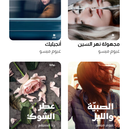
مجهولة نهر السين
أنجيليك
غيوم ميسو
غيوم ميسو