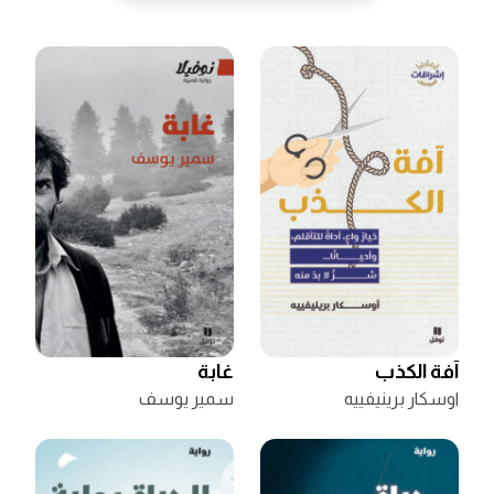
آفة الكذب
غابة
اوسكار برينيفييه
سمير يوسف