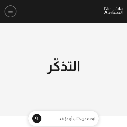
التذكّر