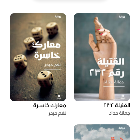
القتيلة ٢٣٢
معارك خاسرة
جمانة حداد
نغم حيدر