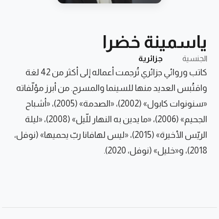
ياسمينة خضرا
الجنسية
جزائرية
كاتب وروائي جزائري تُرجمت أعماله إلى أكثر من 42 لغة
واقتُبس العديد منها للسينما والمسرح. من أبرز مؤلّفاته
«سنونوات كابول» (2002)، «الصدمة» (2005)، «أشباح
الجحيم» (2006)، «ما يدين به النهار للّيل» (2008)، «ليلة
الريّس الأخيرة» (2015)، «ليس لهافانا ربّ يحميها» (نوفل،
2018)، و«خليل» (نوفل، 2020).