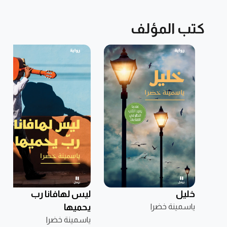
كتب المؤلف
خليل
ليس لهافانا رب
ياسمينة خضرا
يحميها
ياسمينة خضرا