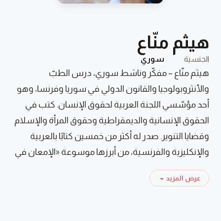
هيثم منّاع
الجنسية
سوري
هيثم منّاع – مفكّر وناشط سوري، درس الطبّ
والأنثروبولوجيا والقانون الدولي في سوريا وفرنسا، وهو
أحد مؤسّسي اللجنة العربية لحقوق الإنسان. كتب في
الحقوق الإنسانية والديمقراطية وحقوق المرأة والإسلام
وقضايا التنوير. صدر له أكثر من خمسين كتابًا بالعربية
والإنكليزية والفرنسية، من أبرزها موسوعة «الإمعان في
حقوق الإنسان»، «مستقبل حقوق الإنسان»، «الإسلام
عرض المزيد
وحقوق المرأة» و«تحدّيات التنوير». يرأس المعهد
الاسكندنافي لحقوق الإنسان/مؤسّسة هيثم منّاع في
جنيف.