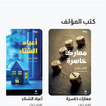
كتب المؤلف
معارك خاسرة
أعياد الشتاء
نغم حيدر
نغم حيدر