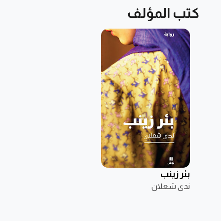
كتب المؤلف
بئر زينب
ندى شعلان