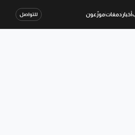
ب
أخبار
دمغات
موزّعون
للتواصل