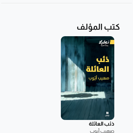
كتب المؤلف
ذئب العائلة
صهيب أيوب