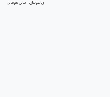
ريا غوغان – نتالي مونداي