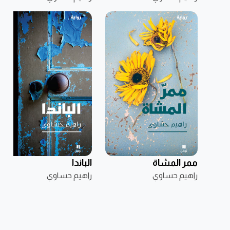
ممر المشاة
الباندا
راهيم حساوي
راهيم حساوي