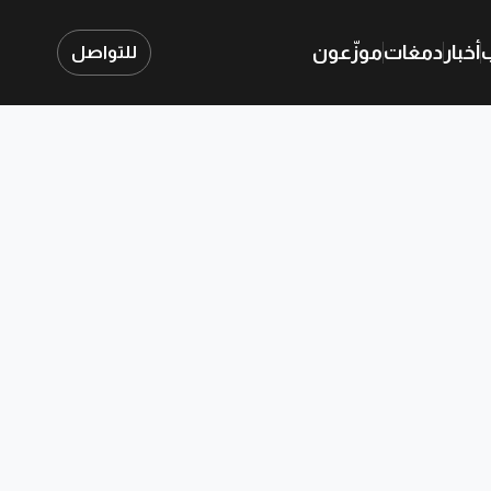
ب
أخبار
دمغات
موزّعون
للتواصل