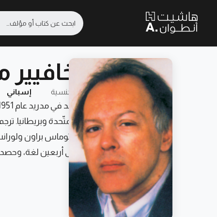
خافيير 
الجنسية
إسباني
المتّحدة وبريطانيا. تر
وتوماس براون ولورانس 
إلى أربعين لغة، وحصد عدد