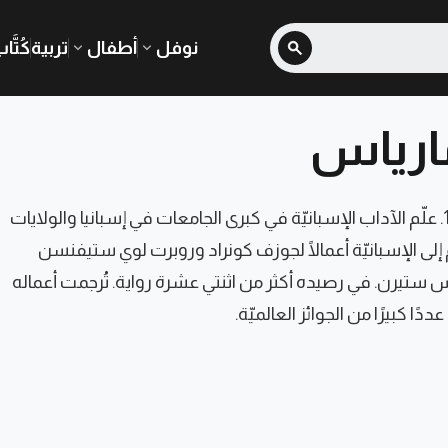
نوفل
أطفال
تربية
كُتَّا
مارياس
وُلد في مدريد عام 1951. علّم الآداب الإسبانيّة في كبرى الجامعات في إسبانيا والولايات
جم إلى الإسبانيّة أعمالًا لجوزف كونراد وروبرت لوي ستيفنسن
ستيرن. في رصيده أكثر من اثنتي عشرة رواية. تُرجمت أعماله
ًا كبيرًا من الجوائز العالميّة.