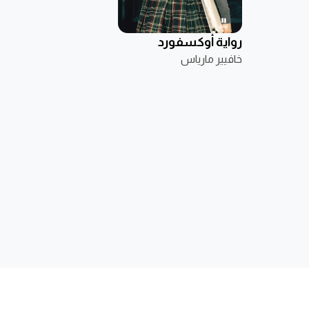
رواية أوكسفورد
خافيير مارياس
الناشر
ابحث عن كتاب
تواصل مع