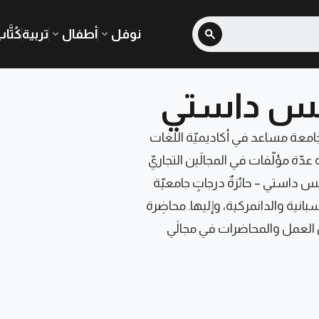
نوفل
أطفال
تربية
كُتَّا
رانس داستي
س جامعة مساعد في أكاديميّة اللغات
 عدّة مؤلّفات في المجالَين التجاريّ
نس داستي – حائزةٌ درجاتٍ جامعيّة
بانية والدانمركية، وإليها. محاضِرة
العمل والمحاضرات في مجالَي