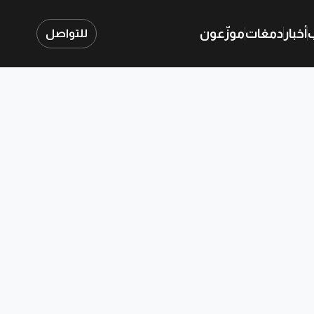
ب
أخبار
دمغات
موزّعون
للتواصل