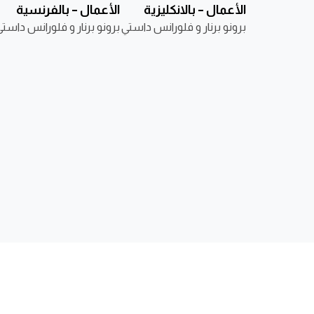
الأعمال – بالانكليزية
الأعمال – بالفرنسية
والعربية
برونو برنار و فلورانس داستي
والعربية
برونو برنار و فلورانس داست
الناشر
ابحث عن كتاب
تواصل مع
من نحن
نوفل
أرسل مخط
موزّعون
أطفال
اتصل بنا