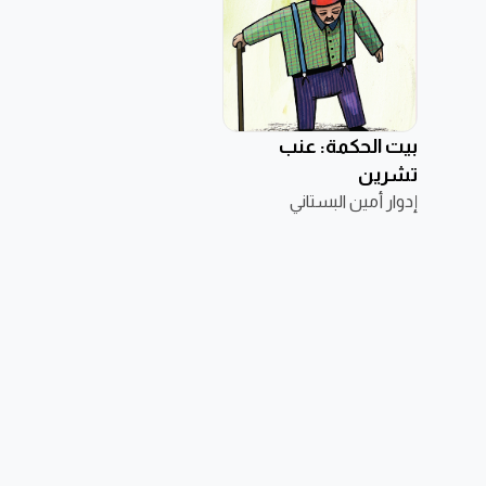
بيت الحكمة: عنب
تشرين
إدوار أمين البستاني