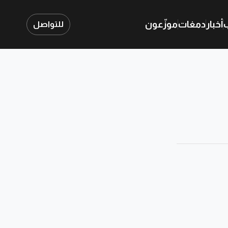
ب
أخبار
دمغات
موزّعون
للتواصل