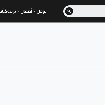
نوفل
أطفال
تربية
كُتَّا