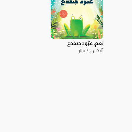
نعم، عبّود ضفدع
أليكس لاتيمار