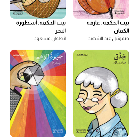
بيت الحكمة: عازفة
بيت الحكمة: أسطورة
الكمان
البحر
صموئيل عبد الشهيد
انطوان مسعود