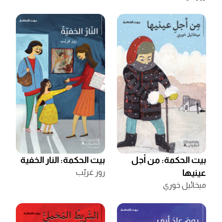
بيت الحكمة: من أجل
بيت الحكمة: النار الخفية
عينيها
روز غريّب
ميخائيل خوري