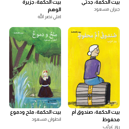
بيت الحكمة: جدتي
بيت الحكمة: جزيرة
جبران مسعود
الوهم
املي نصر الله
بيت الحكمة: صندوق أم
بيت الحكمة: ملح ودموع
محفوظ
انطوان مسعود
روز غريّب