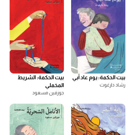
بيت الحكمة: يوم عاد أبي
بيت الحكمة: الشريط
رشاد دارغوث
المخملي
جوزفين مسعود