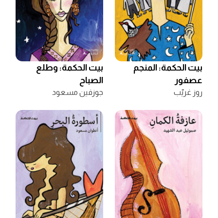
بيت الحكمة: المنجم
بيت الحكمة: وطلع
عصفور
الصباح
روز غريّب
جوزفين مسعود