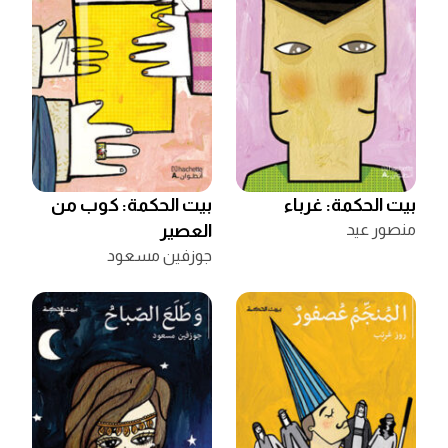
بيت الحكمة: غرباء
بيت الحكمة: كوب من
منصور عيد
العصير
جوزفين مسعود