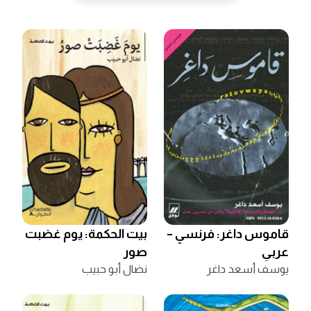
قاموس داغر: فرنسي –
بيت الحكمة: يوم غضبت
عربي
صور
يوسف أسعد داغر
نضال أبو حبيب