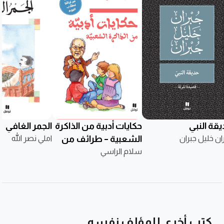
يقة النبي
حكايات أدبية من الذاكرة
الجمر الغافي
ان خليل جبران
الشعبية – طرائف من
املي نصر الله
سلام الراسي
تراثنا لطلاب اليوم
كتب أخرى للمؤلف نفسه