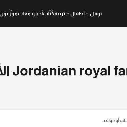
نوفل
أطفال
تربية
كُتَّاب
أخبار
دمغات
موزّعون
Jordanian royal  الأردن