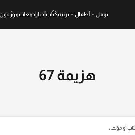
نوفل
أطفال
تربية
كُتَّاب
أخبار
دمغات
موزّعون
هزيمة 67