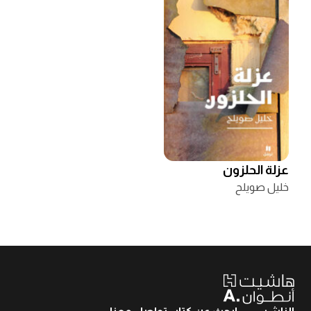
عزلة الحلزون
خليل صويلح