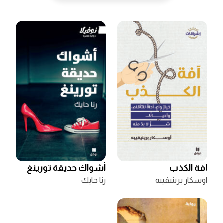
آفة الكذب
أشواك حديقة تورينغ
اوسكار برينيفييه
رنا حايك