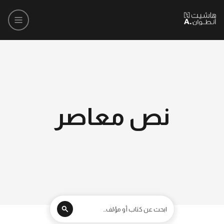
نص معاصر