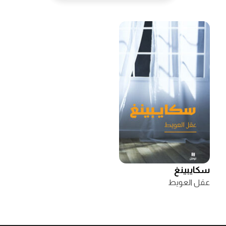
سكايبينغ
عقل العويط