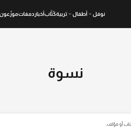
نوفل
أطفال
تربية
كُتَّاب
أخبار
دمغات
موزّعون
نسوة