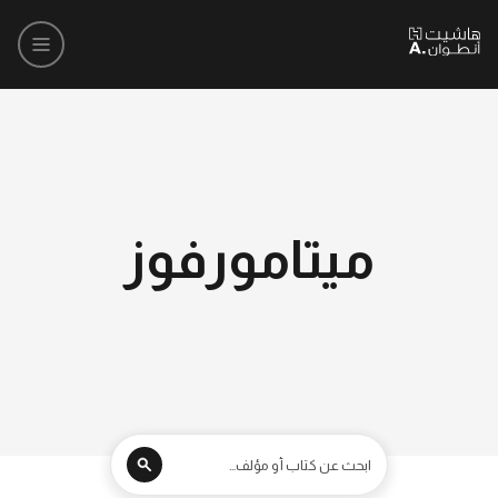
ميتامورفوز