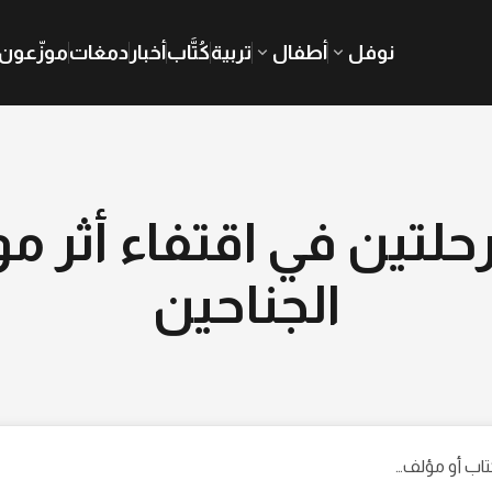
نوفل
أطفال
تربية
كُتَّاب
أخبار
دمغات
موزّعون
حلتين في اقتفاء أثر مو
الجناحين