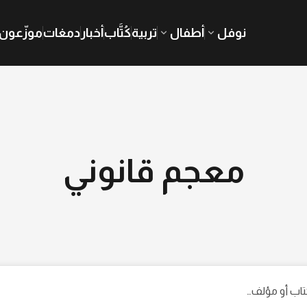
نوفل
أطفال
تربية
كُتَّاب
أخبار
دمغات
موزّعون
معجم قانوني