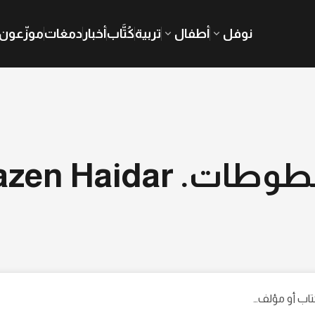
نوفل
أطفال
تربية
كُتَّاب
أخبار
دمغات
موزّعون
ات. Mazen Haidar