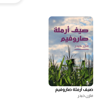
صيف أرملة صاروفيم
مازن حيدر