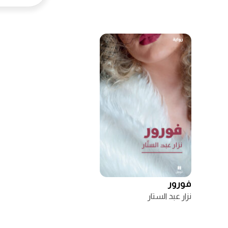
فورور
نزار عبد الستار