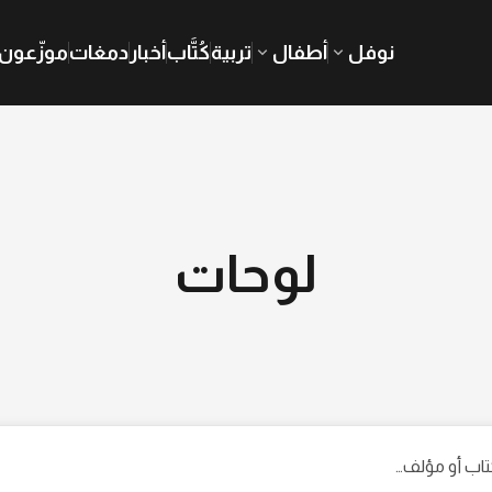
نوفل
أطفال
تربية
كُتَّاب
أخبار
دمغات
موزّعون
لوحات