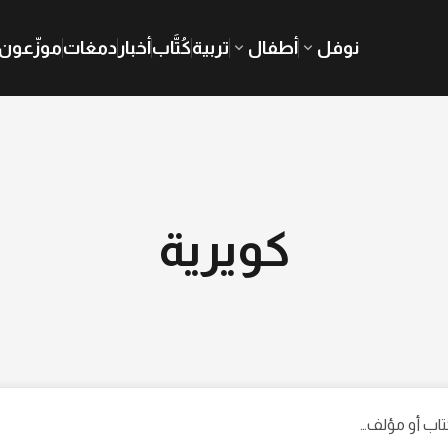
نوفل
أطفال
تربية
كُتَّاب
أخبار
دمغات
موزّعون
كويرية