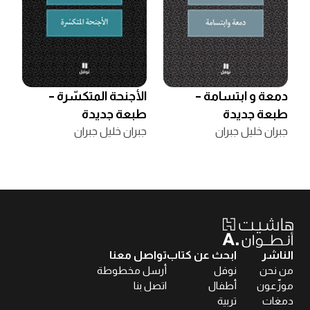
دمعة و ابتسامة –
الأجنحة المتكسّرة –
طبعة جديدة
طبعة جديدة
جبران خليل جبران
جبران خليل جبران
الناشر
ابحث عن كتاب
تواصل معنا
من نحن
نوفل
أرسل مخطوطة
موزّعون
أطفال
اتصل بنا
دمغات
تربية