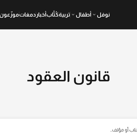
نوفل
أطفال
تربية
كُتَّاب
أخبار
دمغات
موزّعون
قانون العقود