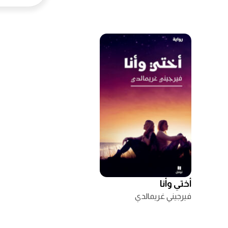
أختي وأنا
فيرجيني غريمالدي