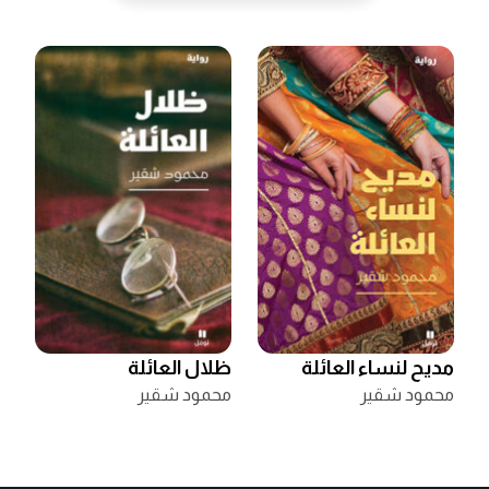
مديح لنساء العائلة
ظلال العائلة
محمود شقير
محمود شقير