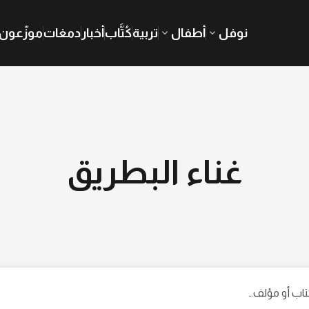
نوفل
أطفال
تربية
كُتَّاب
أخبار
دمغات
موزّعون
غناء البطريق