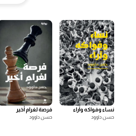
نساء وفواكه وآراء
فرصة لغرام أخير
حسن داوود
حسن داوود