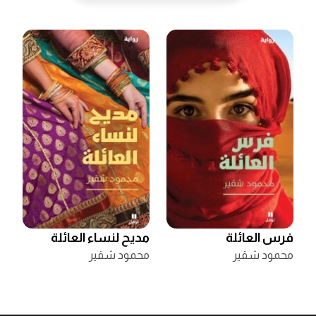
فرس العائلة
مديح لنساء العائلة
محمود شقير
محمود شقير