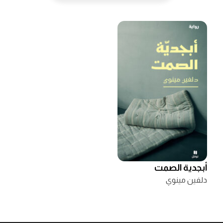
أبجدية الصمت
دلفين مينوي