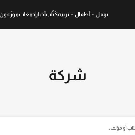
نوفل
أطفال
تربية
كُتَّاب
أخبار
دمغات
موزّعون
شركة