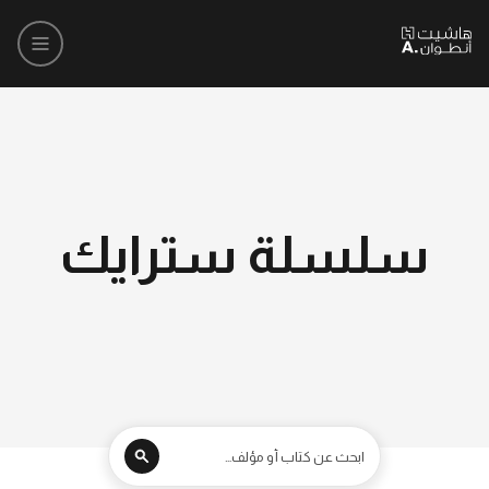
سلسلة سترايك